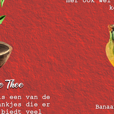
mer ook wel
k
e Thee
is een van de
ankjes die er
Banaa
 biedt veel