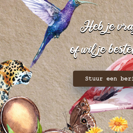
Heb je vr
of wil je best
Stuur een ber