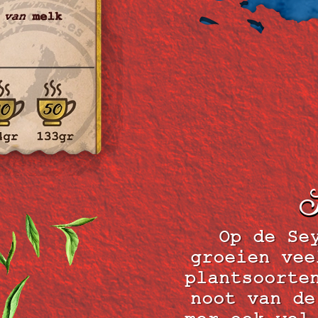
S
Op de Se
groeien vee
plantsoorte
noot van de