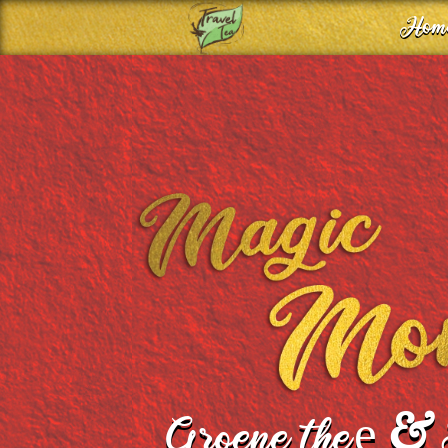
Hom
&
e
Groene the