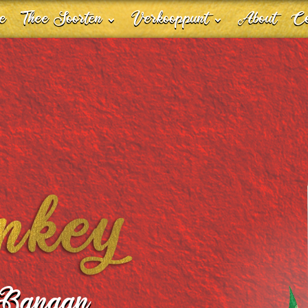
e
Thee Soorten
Verkooppunt
About
Co
Banaan