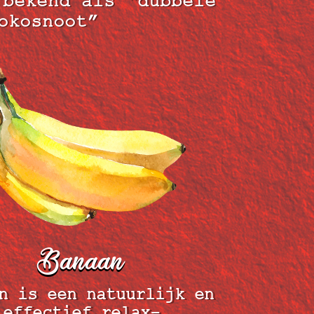
 bekend als “dubbele
okosnoot”
Banaan
n is een natuurlijk en
effectief relax-