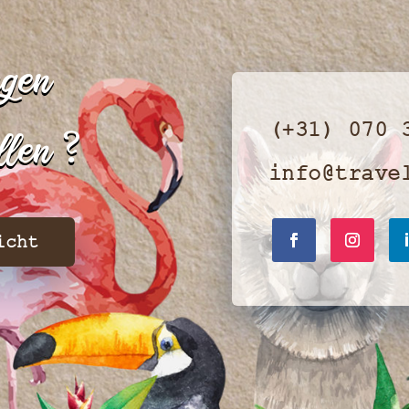
agen
(+31) 070 
?
ellen
info@trave
icht