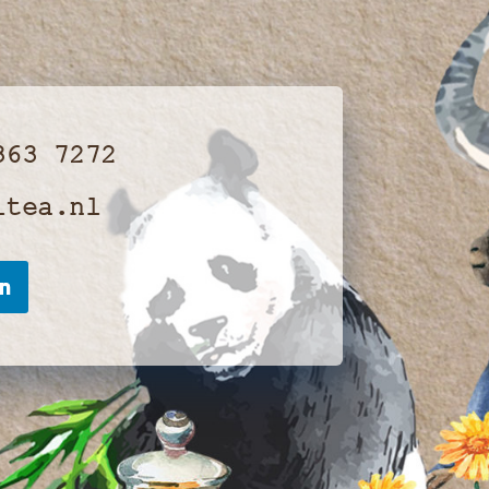
363 7272
ltea.nl